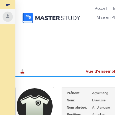
Accueil
I
Mise en P
Vue d’ensemb
Prénom:
Agyemang
Nom:
Diawusie
Nom abrégé:
A. Diawusie
Position:
Attacker