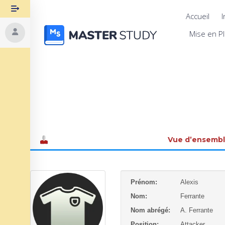
Accueil
I
Mise en P
Vue d’ensemb
Prénom:
Alexis
Nom:
Ferrante
Nom abrégé:
A. Ferrante
Position:
Attacker