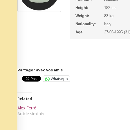
Height:
182 cm
Weight:
83 kg
Nationality:
Italy
Age:
27-06-1995 (31
Partager avec vos amis
WhatsApp
Related
Alex Ferré
Article similaire