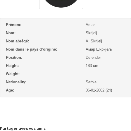
Prénom:
Amar
Nom:
Skrijelj
Nom abrégé:
A. Skrijelj
Nom dans le pays d’origine:
Амар Шкријељ
Position:
Defender
Height:
183 cm
Weight:
'
Nationality:
Serbia
Age:
06-01-2002 (24)
Partager avec vos amis