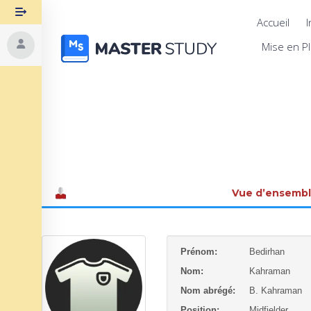
Accueil
I
Mise en P
Vue d’ensemb
Prénom:
Bedirhan
Nom:
Kahraman
Nom abrégé:
B. Kahraman
Position:
Midfielder