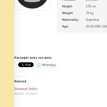
Height:
178 cm
Weight:
78 kg
Nationality:
Argentina
Age:
26-03-1992 (34
Partager avec vos amis
WhatsApp
Related
Emanuel Brítez
Article similaire