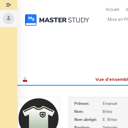
Accueil
I
Mise en P
Vue d’ensemb
Prénom:
Emanuel
Nom:
Brítez
Nom abrégé:
E. Brítez
Position:
Defender