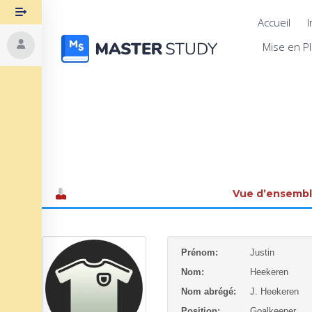
Accueil
I
Mise en P
Vue d’ensemb
Prénom:
Justin
Nom:
Heekeren
Nom abrégé:
J. Heekeren
Position:
Goalkeeper