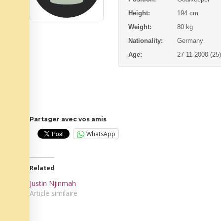
Height:
194 cm
Weight:
80 kg
Nationality:
Germany
Age:
27-11-2000 (25)
Partager avec vos amis
WhatsApp
Related
Justin Njinmah
Article similaire