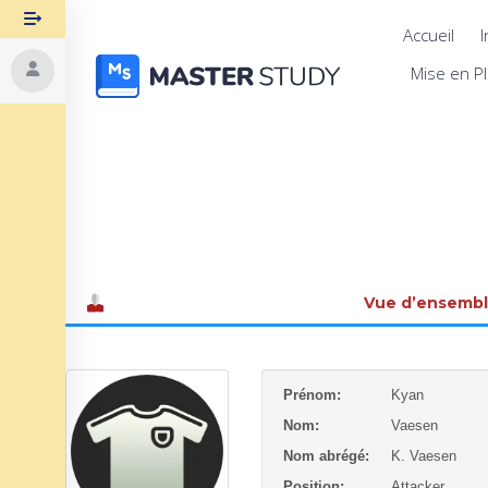
Accueil
I
Mise en P
Vue d’ensemb
Prénom:
Kyan
Nom:
Vaesen
Nom abrégé:
K. Vaesen
Position:
Attacker