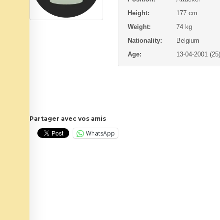
Height:
177 cm
Weight:
74 kg
Nationality:
Belgium
Age:
13-04-2001 (25
Partager avec vos amis
WhatsApp