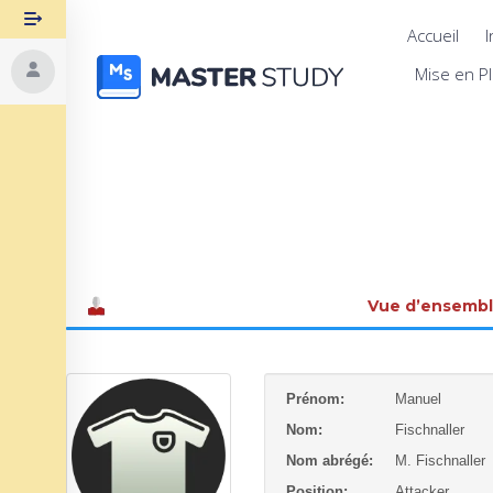
Accueil
I
Mise en P
Vue d’ensemb
Prénom:
Manuel
Nom:
Fischnaller
Nom abrégé:
M. Fischnaller
Position:
Attacker