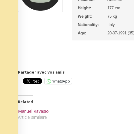
Height:
177 cm
Weight:
75 kg
Nationality:
Italy
Age:
20-07-1991 (35
Partager avec vos amis
WhatsApp
Related
Manuel Ravasio
Article similaire