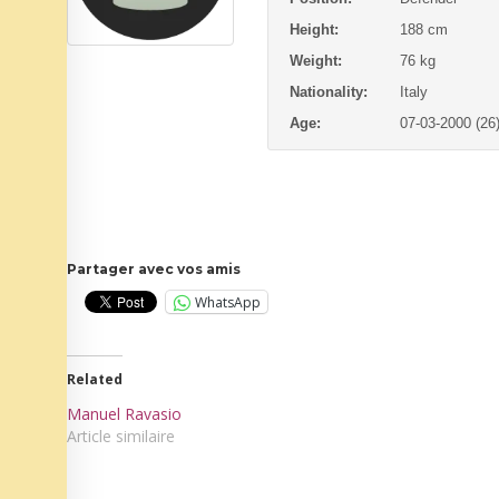
Height:
188 cm
Weight:
76 kg
Nationality:
Italy
Age:
07-03-2000 (26
Partager avec vos amis
WhatsApp
Related
Manuel Ravasio
Article similaire