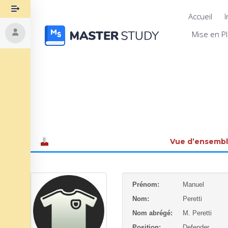
Accueil
I
Mise en P
Vue d’ensemb
Prénom:
Manuel
Nom:
Peretti
Nom abrégé:
M. Peretti
Position:
Defender