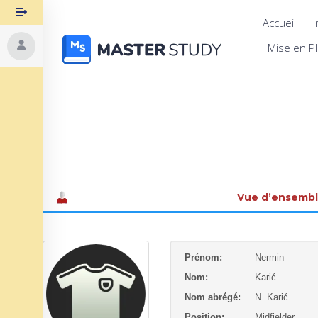
Accueil
I
Mise en P
Vue d’ensemb
Prénom:
Nermin
Nom:
Karić
Nom abrégé:
N. Karić
Position:
Midfielder