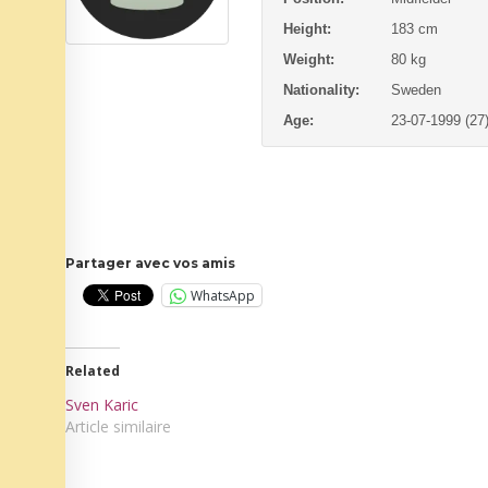
Height:
183 cm
Weight:
80 kg
Nationality:
Sweden
Age:
23-07-1999 (27
Partager avec vos amis
WhatsApp
Related
Sven Karic
Article similaire