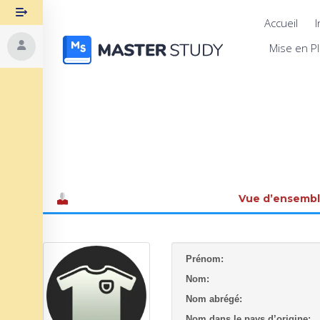
Accueil
I
Mise en P
Vue d’ensemb
Prénom:
Nom:
Nom abrégé:
Nom dans le pays d’origine: