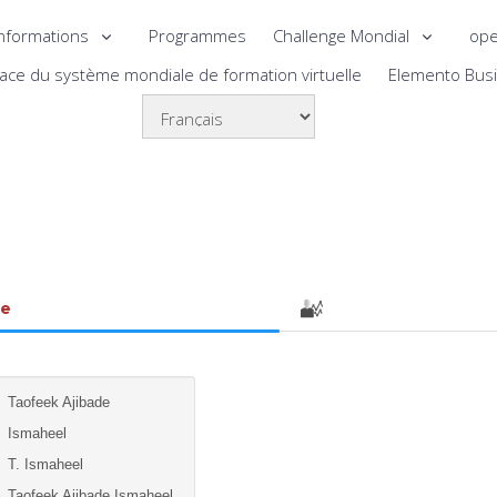
nformations
Programmes
Challenge Mondial
ope
lace du système mondiale de formation virtuelle
Elemento Bus
le
Taofeek Ajibade
Ismaheel
T. Ismaheel
Taofeek Ajibade Ismaheel