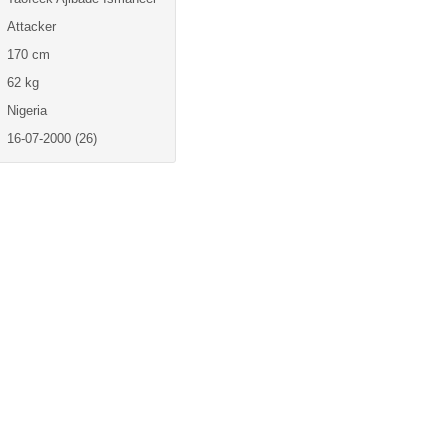
Attacker
170 cm
62 kg
Nigeria
16-07-2000 (26)