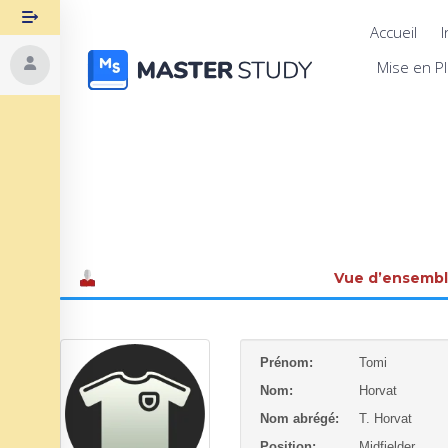
Accueil
I
Mise en P
Vue d’ensemb
Prénom:
Tomi
Nom:
Horvat
Nom abrégé:
T. Horvat
Position:
Midfielder