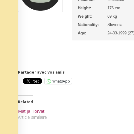
Height:
176 cm
Weight:
69 kg
Nationality:
Slovenia
Age:
24-03-1999 (27
Partager avec vos amis
WhatsApp
Related
Matija Horvat
Article similaire