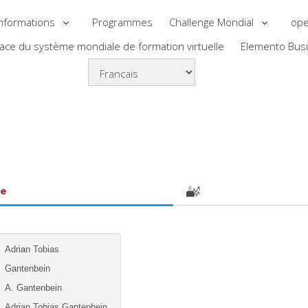
nformations
Programmes
Challenge Mondial
ope
lace du système mondiale de formation virtuelle
Elemento Bus
le
Adrian Tobias
Gantenbein
A. Gantenbein
Adrian Tobias Gantenbein