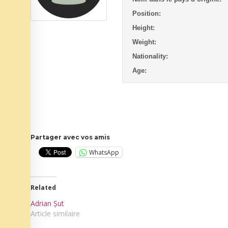
Position:
Height:
Weight:
Nationality:
Age:
Partager avec vos amis
WhatsApp
Related
Adrian Șut
Article similaire