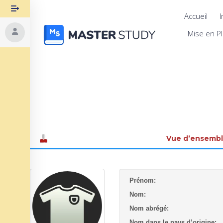
Accueil
I
Mise en P
Vue d’ensemb
Prénom:
Nom:
Nom abrégé:
Nom dans le pays d’origine: