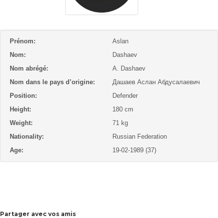
Prénom:
Aslan
Nom:
Dashaev
Nom abrégé:
A. Dashaev
Nom dans le pays d’origine:
Дашаев Аслан Абдусалаевич
Position:
Defender
Height:
180 cm
Weight:
71 kg
Nationality:
Russian Federation
Age:
19-02-1989 (37)
Partager avec vos amis