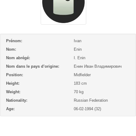
Prénom:
Ivan
Nom:
Enin
Nom abrégé:
I. Enin
Nom dans le pays d’origine:
Енин Иван Владимирович
Position:
Midfielder
Height:
183 cm
Weight:
70 kg
Nationality:
Russian Federation
Age:
06-02-1994 (32)