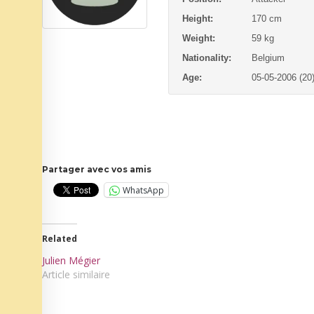
Height:
170 cm
Weight:
59 kg
Nationality:
Belgium
Age:
05-05-2006 (20
Partager avec vos amis
WhatsApp
Related
Julien Mégier
Article similaire