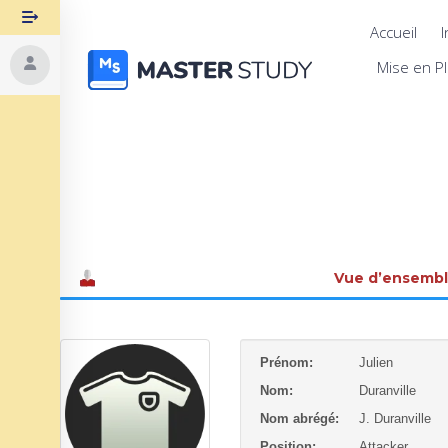
Accueil
I
Mise en P
Vue d’ensemb
Prénom:
Julien
Nom:
Duranville
Nom abrégé:
J. Duranville
Position:
Attacker