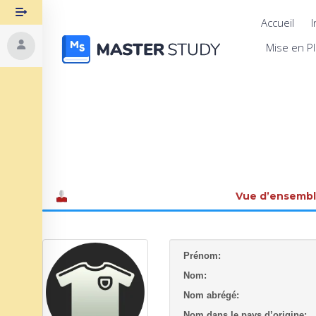
Accueil
I
Mise en P
Vue d’ensemb
Prénom:
Nom:
Nom abrégé:
Nom dans le pays d’origine: