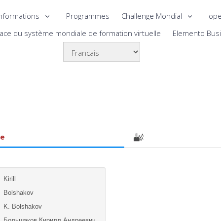
nformations
Programmes
Challenge Mondial
ope
lace du système mondiale de formation virtuelle
Elemento Bus
le
Kirill
Bolshakov
K. Bolshakov
Большаков Кирилл Андреевич