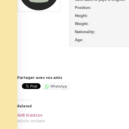
Position:
Height:
Weight:
Nationality:
Age:
Partager avec vos amis
WhatsApp
Related
Kirill Kravtsov
Article similaire