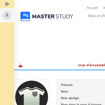
Accueil
I
Mise en P
Vue d’ensemb
Prénom:
Nom:
Nom abrégé:
Nom dans le pays d’origine: