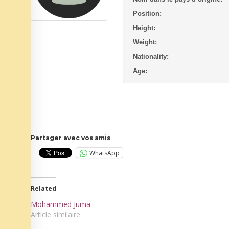
Position:
Height:
Weight:
Nationality:
Age:
Partager avec vos amis
WhatsApp
Related
Mohammed Juma
Article similaire