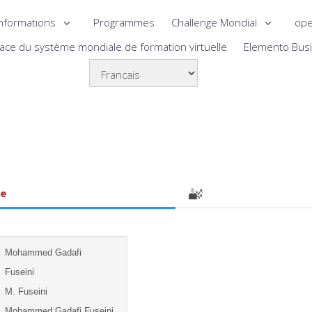
nformations
Programmes
Challenge Mondial
ope
lace du système mondiale de formation virtuelle
Elemento Bus
le
Mohammed Gadafi
Fuseini
M. Fuseini
Mohammed Gadafi Fuseini