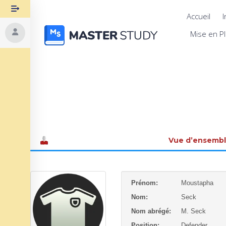
Accueil
I
Mise en P
Vue d’ensemb
Prénom:
Moustapha
Nom:
Seck
Nom abrégé:
M. Seck
Position:
Defender