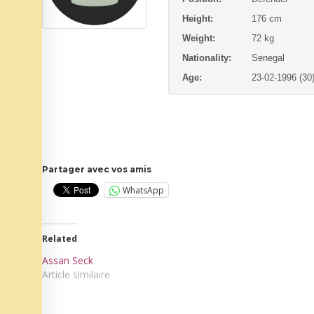
Height:
176 cm
Weight:
72 kg
Nationality:
Senegal
Age:
23-02-1996 (30
Partager avec vos amis
WhatsApp
Related
Assan Seck
Article similaire