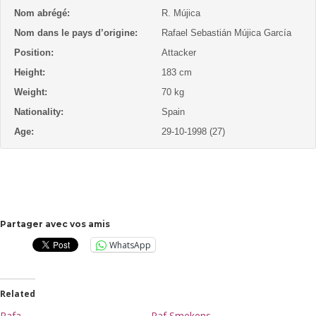
Nom abrégé:
R. Mújica
Nom dans le pays d’origine:
Rafael Sebastián Mújica García
Position:
Attacker
Height:
183 cm
Weight:
70 kg
Nationality:
Spain
Age:
29-10-1998 (27)
Partager avec vos amis
WhatsApp
Related
Rafa
Raf Smekens